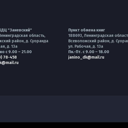
КДЦ "Заневский"
Пункт обмена книг
Ленинградская область,
188693, Ленинградская област
ский район, д. Суоранда
Всеволожский район, д. Суора
ая, д. 13а
ул. Рабочая, д. 13а
о с 9.00 – 21.00
Пн.-Пт. с 9.00 – 18.00
0) 78-458
janino_dk@mail.ru
k@mail.ru