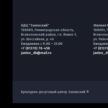
КДЦ "Заневский"
Филиал 
188689, Ленинградская область,
188693, 
Всеволожский район, г.п. Янино-1,
Всеволож
ул. Шоссейная, д. 46
ул. Рабоч
Ежедневно с 9.00 – 21.00
Ежедневн
+7 (81370) 78-458
+7 (8137
janino_dk@mail.ru
janino_d
Культурно-досуговый центр Заневский ©