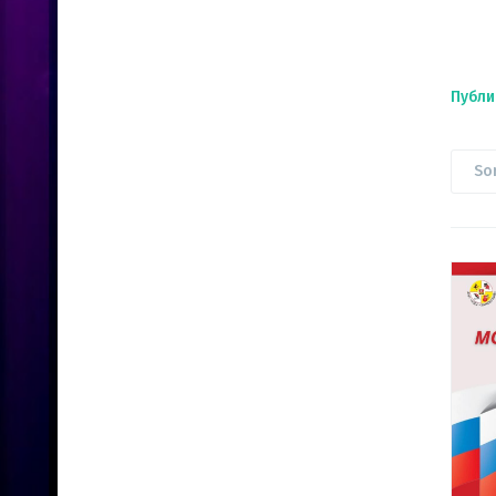
Публи
So