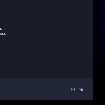
ь,
нда,