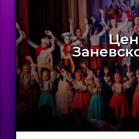
Цен
Заневск