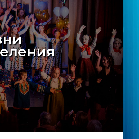
зни
селения