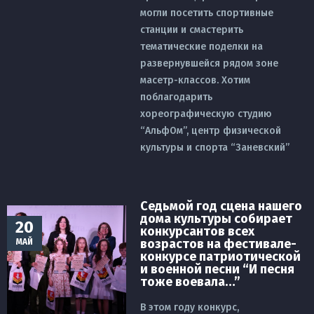
могли посетить спортивные
станции и смастерить
тематические поделки на
развернувшейся рядом зоне
масетр-классов. Хотим
поблагодарить
хореографическую студию
“АльфОм”, центр физической
культуры и спорта “Заневский”
Седьмой год сцена нашего
дома культуры собирает
20
конкурсантов всех
возрастов на фестивале-
МАЙ
конкурсе патриотической
и военной песни “И песня
тоже воевала…”
В этом году конкурс,