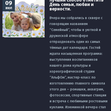
лучший способ отметить
09
День семьи, любви и
верности.
ИЮЛ
Вчера мы собрались в сквере с
говорящим названием
“Семейный”, чтобы в уютной и
дружеской атмосфере
отпраздновать один из самых
тёмных дат календаря. Гостей
ждала насыщенная программа:
выступления воспитанников
нашего дома культуры и
хореографической студии
“АльфОм”, мастер-класс по
изготовлению главного символа
этого дня – ромашки, аквагрим,
фотосессия, спортивные станции
и встреча с любимыми ростовыми
куклами. Изюминкой вечера стал