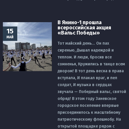
В Янино-1 прошла
всероссийская акция
15
«Вальс Победы»
МАЙ
Тот майский день… Он пах
сиренью, Дышал надеждой и
теплом. И люди, бросив все
сомненья, Кружились в танце всем
двором! В тот день весна в права
вступала, И плакал враг, и пел
солдат, И музыка в сердцах
звучала — Победный вальс, святой
обряд! В этом году Заневское
городское поселение впервые
присоединилось к масштабному
патриотическому флешмобу. На
открытой площадке рядом с