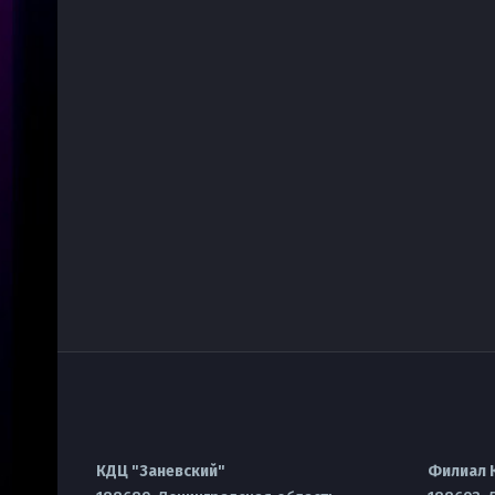
КДЦ "Заневский"
Филиал 