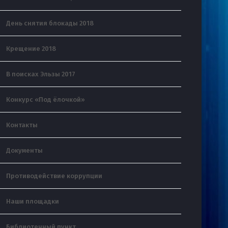
День снятия блокады 2018
Крещение 2018
В поисках Эльзы 2017
Конкурс «Под ёлочкой»
Контакты
Документы
Противодействие коррупции
Наши площадки
Библиотечный пункт