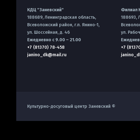
КДЦ "Заневский"
Филиал 
188689, Ленинградская область,
188693, 
Всеволожский район, г.п. Янино-1,
Всеволож
ул. Шоссейная, д. 46
ул. Рабоч
Ежедневно с 9.00 – 21.00
Ежедневн
+7 (81370) 78-458
+7 (8137
janino_dk@mail.ru
janino_d
Культурно-досуговый центр Заневский ©