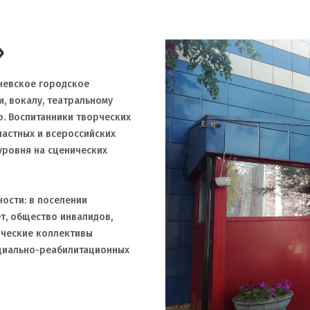
»
невское городское
, вокалу, театральному
ю. Воспитанники творческих
ластных и всероссийских
уровня на сценических
ости: в поселении
т, общество инвалидов,
рческие коллективы
циально-реабилитационных