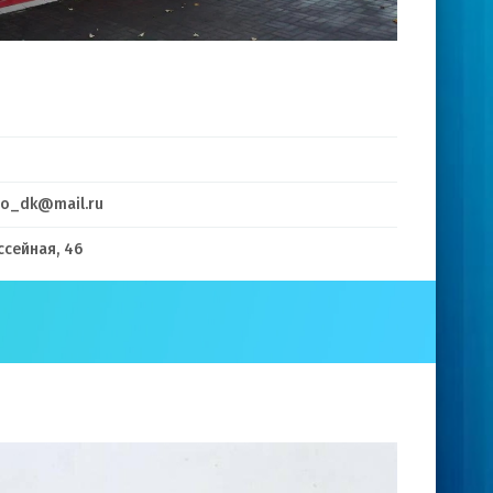
no_dk@mail.ru
оссейная, 46