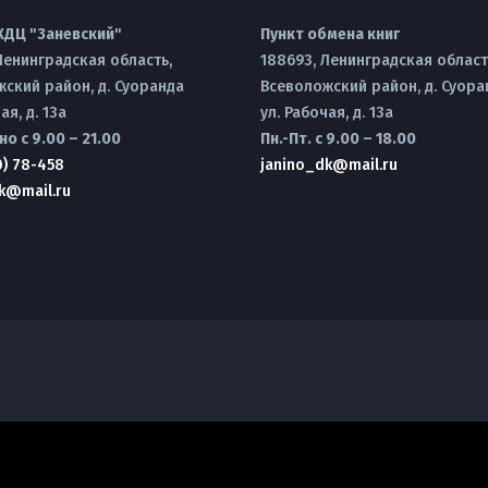
КДЦ "Заневский"
Пункт обмена книг
Ленинградская область,
188693, Ленинградская област
ский район, д. Суоранда
Всеволожский район, д. Суора
ая, д. 13а
ул. Рабочая, д. 13а
о с 9.00 – 21.00
Пн.-Пт. с 9.00 – 18.00
0) 78-458
janino_dk@mail.ru
k@mail.ru