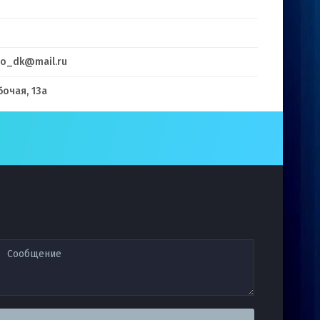
no_dk@mail.ru
бочая, 13а