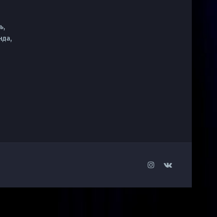
ь,
нда,