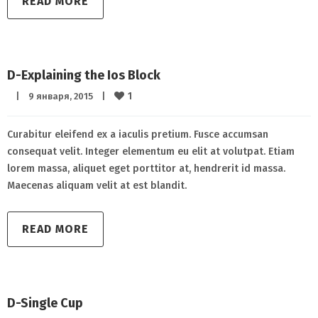
READ MORE
D-Explaining the Ios Block
1
|
9 января, 2015    
|
Curabitur eleifend ex a iaculis pretium. Fusce accumsan
consequat velit. Integer elementum eu elit at volutpat. Etiam
lorem massa, aliquet eget porttitor at, hendrerit id massa.
Maecenas aliquam velit at est blandit.
READ MORE
D-Single Cup