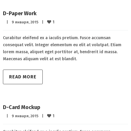
D-Paper Work
1
|
9 января, 2015    
|
Curabitur eleifend ex a iaculis pretium. Fusce accumsan
consequat velit. Integer elementum eu elit at volutpat. Etiam
lorem massa, aliquet eget porttitor at, hendrerit id massa.
Maecenas aliquam velit at est blandit.
READ MORE
D-Card Mockup
1
|
9 января, 2015    
|