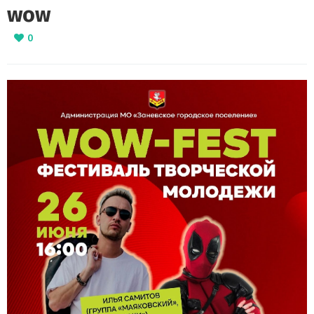
wow
0