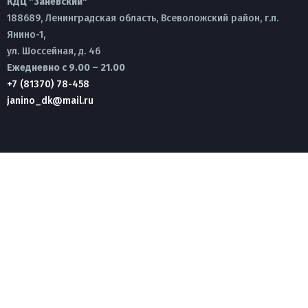
КДЦ "Заневский"
188689, Ленинградская область, Всеволожский район, г.п.
Янино-1,
ул. Шоссейная, д. 46
Ежедневно с 9.00 – 21.00
+7 (81370) 78-458
janino_dk@mail.ru
Филиал КДЦ "Заневский"
188693, Ленинградская область, Всеволожский район, д.
Суоранда
ул. Рабочая, д. 13а
Ежедневно с 9.00 – 21.00
+7 (81370) 78-458
janino_dk@mail.ru