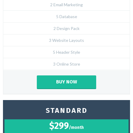
2 Email Marketing
5 Database
2 Design Pack
3 Website Layouts
5 Header Style
3 Online Store
BUY NOW
STANDARD
$299
/month