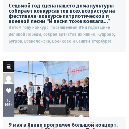
Седьмой год сцена нашего дома культуры
собирает конкурсантов всех возрастов на
фестивале-конкурсе патриотической и
военной песни “И песня тоже воевала…”
В этом году конкурс, посвященный 81-й годовщине
Великой Победы, собрал артистов из Янино, Кудрово,
Бугров, Всеволожска, Воейково и Санкт-Петербурга.
15
Май
9 мая в Янино прогремел большой концерт,