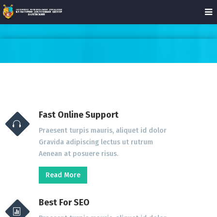
Fast Online Support
Praesent turpis mauris, aliquet id dolor
Gravida adipiscing lectus ut rutrum
Aenean at posuere risus.
Read More
Best For SEO