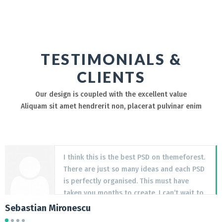
TESTIMONIALS &
CLIENTS
Our design is coupled with the excellent value
Aliquam sit amet hendrerit non, placerat pulvinar enim
I think this is the best PSD on themeforest.
There are just so many ideas and each PSD
is perfectly organised. This must have
taken you months to create. I can’t wait to
see a WordPress theme of this.
Sebastian Mironescu
B