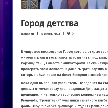
Город детства
0
Новости
|
6 июня, 2023    
|
В минувшее воскресенье Город детства открыл свои
жители играли и веселились, изготавливая поделки,
корзину, танцуя вместе с аниматорами. Также кажд
проверить свою ловкость и даже сыграть партию в
которые обменивали на билет беспроигрышной лот
Пока одни выполняли увлекательные задания на ста
день мы отмечал сразу два праздника: День защиты
преподнесли не только творческие коллективы нашег
Diamonds, “Гравитация”, участники семейного клуба 
фольк-шоу “Ярмарка Джуниор” и студия брейк-данс