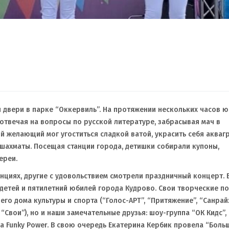
 двери в парке “Оккервиль”. На протяжении нескольких часов 
 отвечая на вопросы по русской литературе, забрасывая мач в
ый желающий мог угоститься сладкой ватой, украсить себя акваг
 шахматы. Посещая станции города, детишки собирали купоны,
ереи.
нциях, другие с удовольствием смотрели праздничный концерт. В
 детей и пятилетний юбилей города Кудрово. Свои творческие п
о дома культуры и спорта (“Голос-АРТ”, “Притяжение”, “Санрайз
“Свои”), но и наши замечательные друзья: шоу-группа “ОК Кидс”,
а Funky Power. В свою очередь Екатерина Кербик провела “Бол