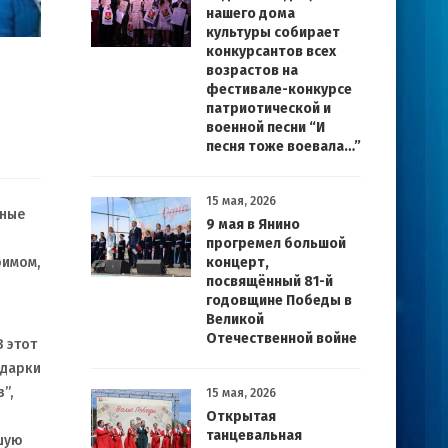
нашего дома
культуры собирает
конкурсантов всех
возрастов на
фестивале-конкурсе
патриотической и
военной песни “И
песня тоже воевала…”
15 мая, 2026
юные
9 мая в Янино
прогремел большой
концерт,
римом,
посвящённый 81-й
годовщине Победы в
Великой
Отечественной войне
 этот
одарки
”,
15 мая, 2026
Открытая
танцевальная
ьшую