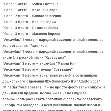
“Соло” 1 место – Бойко Светлана
“Соло” 1 место – Махонина Кира
“Соло” 2 место – Вавилова Ксения
“Соло” 3 место – Иванов Вадим
“Соло” 3 место – Лашкова Алёна
“Соло” 3 место – Макелло Кирилл
“Ансамбль” 1 место – народный самодеятельный коллектив
хор ветеранов “Радоница”
“Ансамбль” 1 место – народный самодеятельный коллектив,
ансамбль русской песни “Сударушка”
“Ансамбль” 2 место – ансамбль “Мамма Мия”
“Ансамбль” 3 место – группа “Созвездие”
“Ансамбль” 3 место – вокальный ансамбль сотрудников
дошкольного отделения №4 Янинского ЦО “Adulto Voce”
“И песня тоже воевала…” – не просто фестиваль-конкурс, а
дань памяти предкам, погибшим за наше будущее,
возможность рассказать потомкам о подвигах советского
народа. Мы благодарны всем участникам, членам жюри и