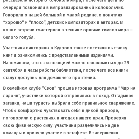
рассказала историю колокола мира, после чего дети по
очереди позвонили в импровизированный колокольчик.
Говорили о нашей большой и малой родине, о понятиях
“хорошо” и “плохо”, детских композиторах и авторах. В
конце встречи смастерили в технике оригами символ мира –
белого голубя.
Участники викторины в Кудрово также посетили выставку
книг и ознакомились с представленными изданиями.
Напоминаем, что с экспозицией можно ознакомиться до 29
сентября в часы работы библиотеки, после чего все книги
станут доступны для домашнего прочтения.
В семейном клубе “Свои” прошла игровая программа “Мир на
ладони”, участники которой отправились в поход. Отгадывая
загадки, наши туристы выбрали себе правильное снаряжение.
Чтобы комфортно чувствовать себя в дикой природе,
поговорили о растениях и ягодах нашего края. Проверяя
свою физическую силу, участники разделились на две
команды и приняли участие в эстафете. В завершении