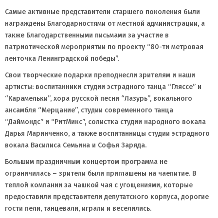
Самые активные представители старшего поколения были
награждены Благодарностями от местной администрации, а
также Благодарственными письмами за участие в
патриотической мероприятии по проекту “80-ти метровая
ленточка Ленинградской победы”.
Свои творческие подарки преподнесли зрителям и наши
артисты: воспитанники студии эстрадного танца “Гляссе” и
“Карамельки”, хора русской песни “Лазурь”, вокального
ансамбля “Мерцание”, студии современного танца
“Даймондс” и “РитМикс”, солистка студии народного вокала
Дарья Маринченко, а также воспитанницы студии эстрадного
вокала Василиса Семьина и Софья Заряда.
Большим праздничным концертом программа не
ограничилась – зрители были приглашены на чаепитие. В
теплой компании за чашкой чая с угощениями, которые
предоставили представители депутатского корпуса, дорогие
гости пели, танцевали, играли и веселились.