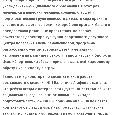
которое проводится шесть раз в год в дошкольных
учреждениях муниципального образования. В этот раз
мальчишки и девчонки младшей, средней, старшей и
подготовительной групп янинского детского сада приняли
участие в эстафете, во время которой они прыгали, бегали и
преодолевали различные препятствия. По словам
заместителя директора культурно-спортивного досугового
центра поселения Алены Самошенковой, программа
разработана с учетом возраста детей, а ее задания
направлены на развитие ловкости, выносливости и быстроты.
Цель «Спортивных забав» – привлечь малышей к здоровому
образу жизни, спорту и играм.
Заместитель директора по воспитательной работе
дошкольного отделения № 1 Валентина Агафона отметила,
что ребята всегда с нетерпением ждут таких состязаний. «Это
социализация, ведь одна из основных наших задач –
подготовить детей к жизни, – пояснила она. – Он не боятся,
контактируют с ведущими. У нас проводятся физические
занятия, но, когда к ним приходят в гости сказочные герои,