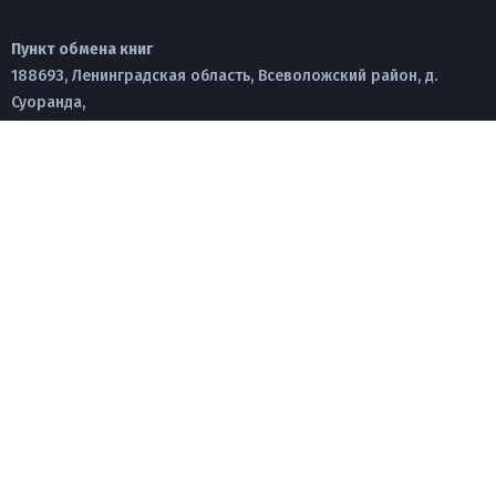
Пункт обмена книг
188693, Ленинградская область, Всеволожский район, д.
Суоранда,
ул. Рабочая, д. 13а
Пн.-Пт. с 9.00 – 18.00
janino_dk@mail.ru
Культурно-досуговый центр Заневский ©