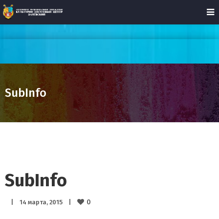
SubInfo
SubInfo
0
|
14 марта, 2015    
|