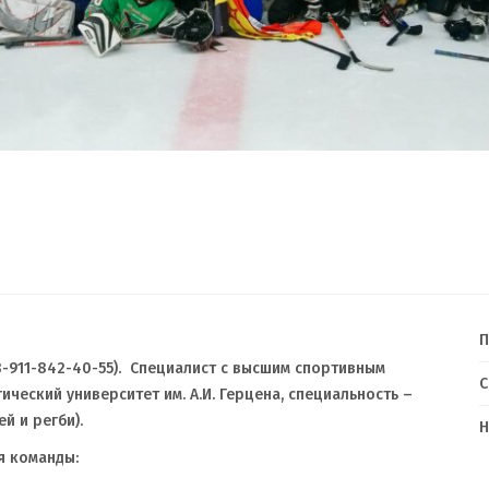
П
-911-842-40-55). Специалист с высшим спортивным
C
ческий университет им. А.И. Герцена, специальность –
й и регби).
Н
я команды: