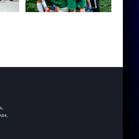
ь,
нда,